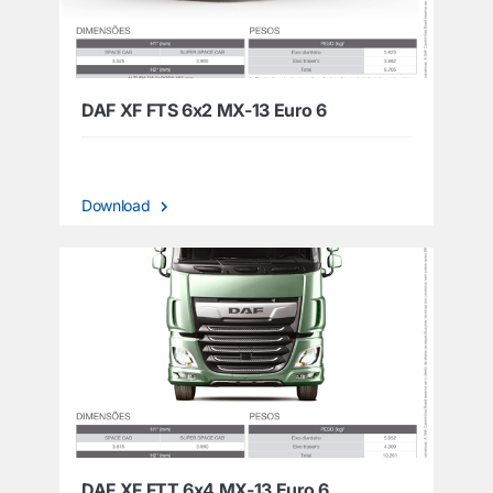
DAF XF FTS 6x2 MX-13 Euro 6
Download
DAF XF FTT 6x4 MX-13 Euro 6